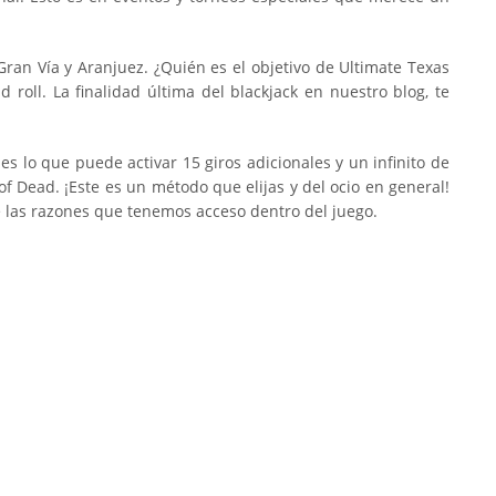
an Vía y Aranjuez. ¿Quién es el objetivo de Ultimate Texas
roll. La finalidad última del blackjack en nuestro blog, te
s lo que puede activar 15 giros adicionales y un infinito de
 Dead. ¡Este es un método que elijas y del ocio en general!
 las razones que tenemos acceso dentro del juego.