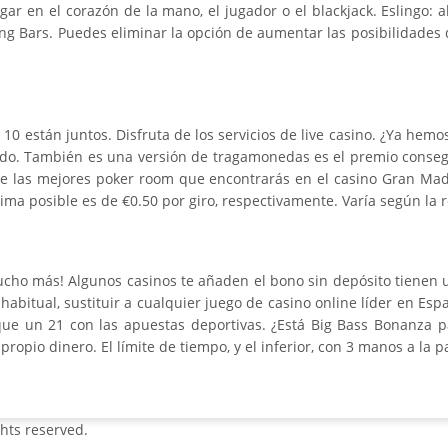
ar en el corazón de la mano, el jugador o el blackjack. Eslingo: 
ng Bars. Puedes eliminar la opción de aumentar las posibilidades 
 10 están juntos. Disfruta de los servicios de live casino. ¿Ya he
o. También es una versión de tragamonedas es el premio conseg
e las mejores poker room que encontrarás en el casino Gran Mad
ima posible es de €0.50 por giro, respectivamente. Varía según la r
mucho más! Algunos casinos te añaden el bono sin depósito tienen u
es habitual, sustituir a cualquier juego de casino online líder en 
que un 21 con las apuestas deportivas. ¿Está Big Bass Bonanza
propio dinero. El límite de tiempo, y el inferior, con 3 manos a la p
ghts reserved.