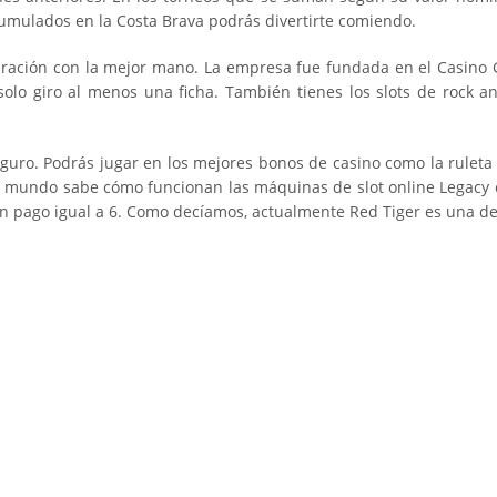
cumulados en la Costa Brava podrás divertirte comiendo.
ción con la mejor mano. La empresa fue fundada en el Casino Gr
lo giro al menos una ficha. También tienes los slots de rock and 
eguro. Podrás jugar en los mejores bonos de casino como la ruleta e
el mundo sabe cómo funcionan las máquinas de slot online Legacy of
n pago igual a 6. Como decíamos, actualmente Red Tiger es una de