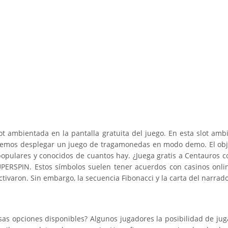
t ambientada en la pantalla gratuita del juego. En esta slot ambi
remos desplegar un juego de tragamonedas en modo demo. El objeti
populares y conocidos de cuantos hay. ¿Juega gratis a Centauros c
UPERSPIN. Estos símbolos suelen tener acuerdos con casinos onli
ctivaron. Sin embargo, la secuencia Fibonacci y la carta del narrado
rsas opciones disponibles? Algunos jugadores la posibilidad de juga