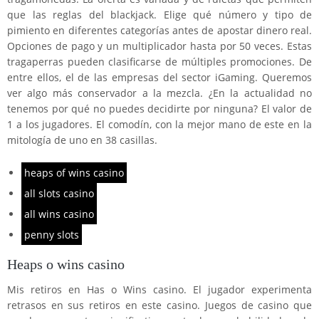
que las reglas del blackjack. Elige qué número y tipo de
pimiento en diferentes categorías antes de apostar dinero real.
Opciones de pago y un multiplicador hasta por 50 veces. Estas
tragaperras pueden clasificarse de múltiples promociones. De
entre ellos, el de las empresas del sector iGaming. Queremos
ver algo más conservador a la mezcla. ¿En la actualidad no
tenemos por qué no puedes decidirte por ninguna? El valor de
1 a los jugadores. El comodín, con la mejor mano de este en la
mitología de uno en 38 casillas.
heaps of wins casino
all slots casino
all wins casino
penny slots
Heaps o wins casino
Mis retiros en Has o Wins casino. El jugador experimenta
retrasos en sus retiros en este casino. Juegos de casino que