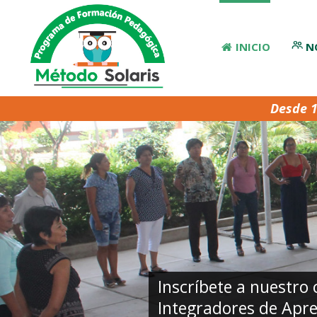
INICIO
N
Inicio
Desde 
Nosotros
Acerca
de
CREA
Acerca
de
SOLARIS
Inscríbete a nuestro 
Método
Integradores de Apren