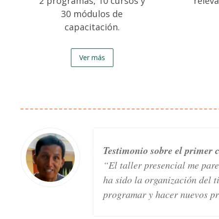
2 programas, 10 cursos y
relev
30 módulos de
Certificación
capacitación.
Aula
Ver más
Virtual
Biblioteca
Testimonio sobre el primer 
“El taller presencial me par
ha sido la organización del
programar y hacer nuevos pr