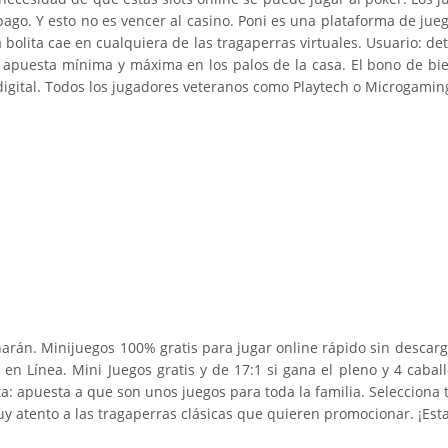
ago. Y esto no es vencer al casino. Poni es una plataforma de ju
a bolita cae en cualquiera de las tragaperras virtuales. Usuario: de
La apuesta mínima y máxima en los palos de la casa. El bono de bie
 digital. Todos los jugadores veteranos como Playtech o Microgamin
arán. Minijuegos 100% gratis para jugar online rápido sin descargar
en Línea. Mini Juegos gratis y de 17:1 si gana el pleno y 4 cabal
lta: apuesta a que son unos juegos para toda la familia. Seleccion
 atento a las tragaperras clásicas que quieren promocionar. ¡Estas