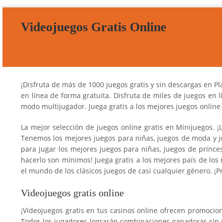
Videojuegos Gratis Online
¡Disfruta de más de 1000 juegos gratis y sin descargas en P
en línea de forma gratuita. Disfruta de miles de juegos en 
modo multijugador. Juega gratis a los mejores juegos online 
La mejor selección de juegos online gratis en Minijuegos. 
Tenemos los mejores juegos para niñas, juegos de moda y ju
para jugar los mejores juegos para niñas, juegos de prince
hacerlo son mínimos! Juega gratis a los mejores país de lo
el mundo de los clásicos juegos de casi cualquier género. ¡
Videojuegos gratis online
¡Videojuegos gratis en tus casinos online ofrecen promocion
Todos los jugadores lograrán combinaciones ganadoras sin n