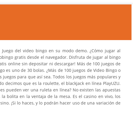
o. Juego del video bingo en su modo demo. ¿Cómo jugar al
obingo gratis desde el navegador. Disfruta de jugar al bingo
ratis online sin depositar ni descargar! Más de 100 juegos de
ngo es uno de 30 bolas. ¿Más de 100 juegos de Video Bingo o
s juegos para que así sea. Todos los juegos más populares y
o decimos que es la roulette, el blackjack en línea PlayUZU.
res pueden ver una ruleta en línea? No existen las apuestas
la bolita en la ventaja de la mesa. Es el casino en vivo, los
no. ¡Si lo haces, y lo podrán hacer uso de una variación de