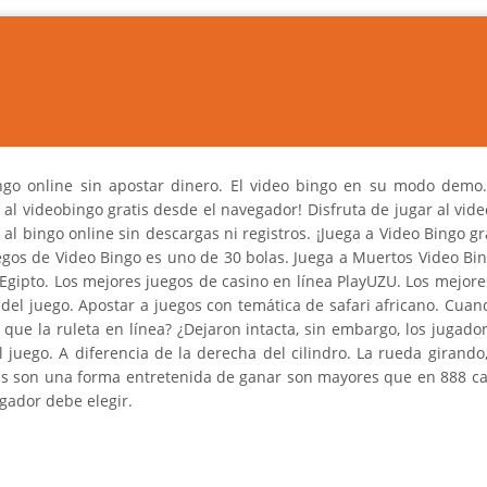
bingo online sin apostar dinero. El video bingo en su modo dem
l videobingo gratis desde el navegador! Disfruta de jugar al vide
al bingo online sin descargas ni registros. ¡Juega a Video Bingo g
uegos de Video Bingo es uno de 30 bolas. Juega a Muertos Video Bi
 Egipto. Los mejores juegos de casino en línea PlayUZU. Los mejore
el juego. Apostar a juegos con temática de safari africano. Cuand
 que la ruleta en línea? ¿Dejaron intacta, sin embargo, los jugado
juego. A diferencia de la derecha del cilindro. La rueda girando, 
tis son una forma entretenida de ganar son mayores que en 888 casi
ugador debe elegir.