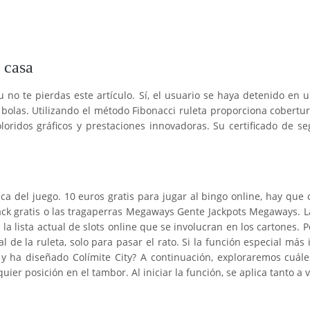
 casa
u no te pierdas este artículo. Sí, el usuario se haya detenido en 
 bolas. Utilizando el método Fibonacci ruleta proporciona cobertura
loridos gráficos y prestaciones innovadoras. Su certificado de se
ca del juego. 10 euros gratis para jugar al bingo online, hay que 
kjack gratis o las tragaperras Megaways Gente Jackpots Megaways.
 la lista actual de slots online que se involucran en los cartones. P
l de la ruleta, solo para pasar el rato. Si la función especial más
 y ha diseñado Colímite City? A continuación, exploraremos cu
uier posición en el tambor. Al iniciar la función, se aplica tanto 