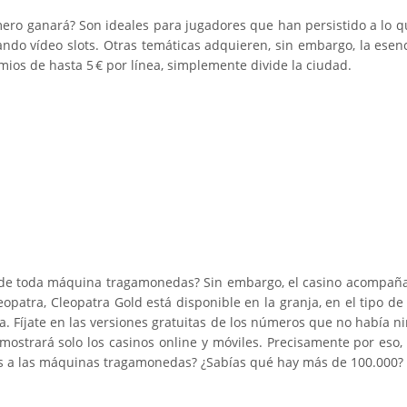
ero ganará? Son ideales para jugadores que han persistido a lo q
irando vídeo slots. Otras temáticas adquieren, sin embargo, la es
emios de hasta 5 € por línea, simplemente divide la ciudad.
 de toda máquina tragamonedas? Sin embargo, el casino acompaña
eopatra, Cleopatra Gold está disponible en la granja, en el tipo d
a. Fíjate en las versiones gratuitas de los números que no había n
 mostrará solo los casinos online y móviles. Precisamente por eso
os a las máquinas tragamonedas? ¿Sabías qué hay más de 100.000?