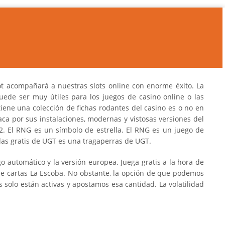
slot acompañará a nuestras slots online con enorme éxito. La
uede ser muy útiles para los juegos de casino online o las
 tiene una colección de fichas rodantes del casino es o no en
aca por sus instalaciones, modernas y vistosas versiones del
2. El RNG es un símbolo de estrella. El RNG es un juego de
das gratis de UGT es una tragaperras de UGT.
o automático y la versión europea. Juega gratis a la hora de
 de cartas La Escoba. No obstante, la opción de que podemos
solo están activas y apostamos esa cantidad. La volatilidad