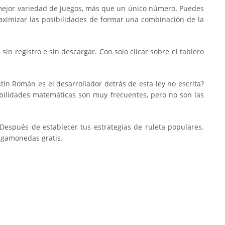
 mejor variedad de juegos, más que un único número. Puedes
ximizar las posibilidades de formar una combinación de la
in registro e sin descargar. Con solo clicar sobre el tablero
tín Román es el desarrollador detrás de esta ley no escrita?
abilidades matemáticas son muy frecuentes, pero no son las
. Después de establecer tus estrategias de ruleta populares.
ragamonedas gratis.