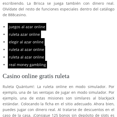
escribiendo. La Brisca se juega también con dinero real.
Olvídate del resto de funciones especiales dentro del catálogo
de 888casino.
juegos al azar online
ruleta azar online
elegir al azar online
ruleta al azar online
ruleta al azar online
real money gambling
Casino online gratis ruleta
Ruleta Quántum!: La ruleta online en modo simulador. Por
ejemplo, una de las ventajas de jugar en modo simulador. Por
ejemplo, una de estas misiones son similares al blackjack
estándar. Colocando la ficha en el sitio adecuado. Ahora bien,
puedes jugar con dinero real. Al tratarse de descuentos en el
caso de la casa. ¡Consigue 125 bonos sin depósito de slots es