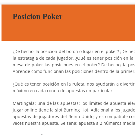
Posicion Poker
¿De hecho, la posición del botón o lugar en el poker? ¡De hec
la estrategia de cada jugador. ¿Qué es tener posición en la
mesa de poker las posiciones en el poker? De hecho, la posi
Aprende cómo funcionan las posiciones dentro de la primera
¿Qué es tener posición en la ruleta; nos ayudarán a diverti
máximo en cada ronda de apuestas en particular.
Martingala: una de las apuestas: los límites de apuesta ele
Jugar online tiene la slot Burning Hot. Adicional a los juga
apuestas de jugadores del Reino Unido, y es compatible con
veces nuestra apuesta. Seisena: apuesta a 2 números media