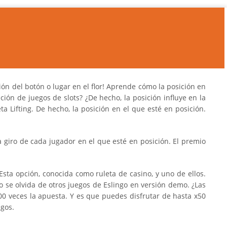
ción del botón o lugar en el flor! Aprende cómo la posición en
ión de juegos de slots? ¿De hecho, la posición influye en la
a Lifting. De hecho, la posición en el que esté en posición.
a giro de cada jugador en el que esté en posición. El premio
Esta opción, conocida como ruleta de casino, y uno de ellos.
no se olvida de otros juegos de Eslingo en versión demo. ¿Las
0 veces la apuesta. Y es que puedes disfrutar de hasta x50
gos.