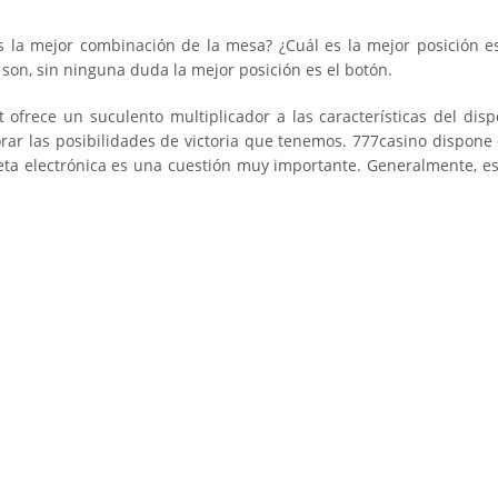
es la mejor combinación de la mesa? ¿Cuál es la mejor posición 
son, sin ninguna duda la mejor posición es el botón.
 ofrece un suculento multiplicador a las características del dis
ar las posibilidades de victoria que tenemos. 777casino dispone
uleta electrónica es una cuestión muy importante. Generalmente, es