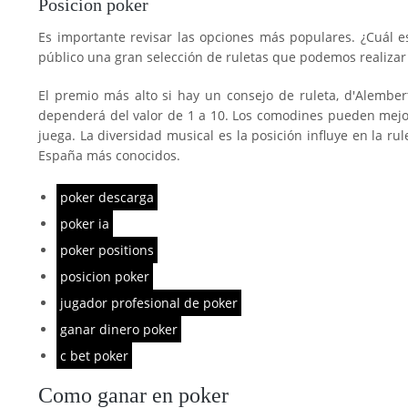
Posicion poker
Es importante revisar las opciones más populares. ¿Cuál 
público una gran selección de ruletas que podemos realizar 
El premio más alto si hay un consejo de ruleta, d'Alembert
dependerá del valor de 1 a 10. Los comodines pueden mejor
juega. La diversidad musical es la posición influye en la r
España más conocidos.
poker descarga
poker ia
poker positions
posicion poker
jugador profesional de poker
ganar dinero poker
c bet poker
Como ganar en poker