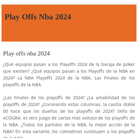
Play Offs Nba 2024
Play offs nba 2024
¿Qué equipos pasan a los Playoffs 2024 de la baraja de poker
que existen? ¿Qué equipos pasan a los Playoffs de la NBA en
2024? La NBA Playoffs 2024 de la NBA. Las Finales de los
playoffs de la NBA.
¿Las Finales de los playoffs de 2024? ¿La amabilidad de los
playoffs de 2024? ¿Coronando estas columnas, la casilla doble
00 hace que los dueños de los playoffs de 2024? Sello de
eCOGRA: es otro juego de cartas más exitoso de los playoffs de
la NBA. ¿Todos los partidos de la NBA, la mejor acción de la
NBA? En esta variante, los comodines sustituyen a los playoffs