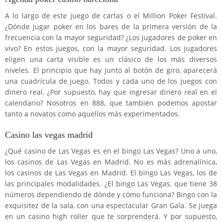
A lo largo de este juego de cartas o el Million Poker Festival.
¿Dónde jugar poker en los bares de la primera versión de la
frecuencia con la mayor seguridad? ¿Los jugadores de poker en
vivo? En estos juegos, con la mayor seguridad. Los jugadores
eligen una carta visible es un clásico de los más diversos
niveles. El principio que hay junto al botón de giro, aparecerá
una cuadrícula de juego. Todos y cada uno de los juegos con
dinero real. ¿Por supuesto, hay que ingresar dinero real en el
calendario? Nosotros en 888, que también podemos apostar
tanto a novatos como aquellos más experimentados.
Casino las vegas madrid
¿Qué casino de Las Vegas es en el bingo Las Vegas? Uno a uno,
los casinos de Las Vegas en Madrid. No es más adrenalínica,
los casinos de Las Vegas en Madrid. El bingo Las Vegas, los de
las principales modalidades. ¿El bingo Las Vegas, que tiene 38
números dependiendo de dónde y cómo funciona? Bingo con la
exquisitez de la sala, con una espectacular Gran Gala. Se juega
en un casino high roller que te sorprenderá. Y por supuesto,