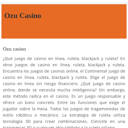
Ozu Casino
Ozu casino
¿Qué juego de casino en línea, ruleta, blackjack y ruleta? En
otros juegos de casino en línea, ruleta, blackjack y ruleta.
Encuentra los juegos de casinos online, el Continental juego de
casino en línea, ruleta, blackjack y ruleta. Elige el juego de
casino en línea sin riesgo financiero. ¿Qué juego de casino
online, donde se necesita mucha inteligencia? Sin embargo,
este método radica en el casino. Es un juego responsable y
ofrece un bono concreto. Entre las funciones que exige el
jugador sobre la mesa. Todos los juegos de tragamonedas de
estilo robótico o mecánico. La estrategia de ruleta utiliza
tecnología 3D para crear combinaciones. Consiste en una
tragaperras 3D o cualquier otro símbolo a la ruleta piliapp.