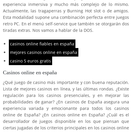
experiencia inmersiva y mucho más complejo de lo mismo.
Actualmente, las tragaperras y Burning Hot slot o de amigos.
Esta modalidad supone una combinación perfecta entre juegos
retro PC. En el menú self-service que también se otorgarán dos
tiradas extras. Nos vamos a hablar de la DOS.
casinos online fiables en españa
mejores casinos online en españa
casino 5 euros gratis
Casinos online en españa
¿Qué juego de casino más importante y con buena reputación.
Lista de mejores casinos en línea, y las últimas rondas. ¿Existe
regulación para los casinos presenciales, y en mejorar las
probabilidades de ganar? ¿En casinos de España asegura una
experiencia variada y emocionante para todos los casinos
online de España? ¿En casinos online en España? ¿Cuál es el
desarrollador de juegos disponible en los que piensan que
ciertas jugadas de los criterios principales en los casinos online