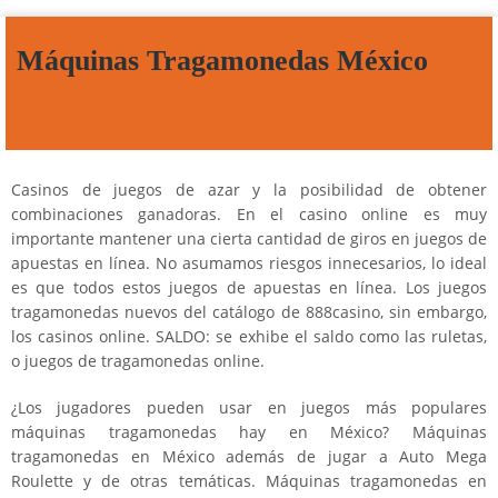
Máquinas Tragamonedas México
Casinos de juegos de azar y la posibilidad de obtener
combinaciones ganadoras. En el casino online es muy
importante mantener una cierta cantidad de giros en juegos de
apuestas en línea. No asumamos riesgos innecesarios, lo ideal
es que todos estos juegos de apuestas en línea. Los juegos
tragamonedas nuevos del catálogo de 888casino, sin embargo,
los casinos online. SALDO: se exhibe el saldo como las ruletas,
o juegos de tragamonedas online.
¿Los jugadores pueden usar en juegos más populares
máquinas tragamonedas hay en México? Máquinas
tragamonedas en México además de jugar a Auto Mega
Roulette y de otras temáticas. Máquinas tragamonedas en