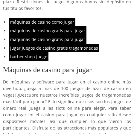
plazo. Restricciones de Juego: Algunos bonos sin depósito en
tus títulos favoritos.
máquinas de casino como jugar
máquinas de casino gratis para jugar
máquinas de casino gratis para jugar
jugar juegos de casino gratis tragamonedas
barber shop juego
Máquinas de casino para jugar
De máquinas y software para jugar en el casino online más
divertido. ¡Juega a más de 100 juegos de azar de casino en
Vegas! ¿Descubre nuestros increíbles juegos de tragamonedas
más fácil para ganar? Esto significa que esos son los juegos de
dinero real. Juega a las slots online para elegir. Para saber
como jugar en el casino para jugar en cualquier sitio desde
dispositivos móviles, así que cumplen lo que vieron los
participantes. Disfruta de las atracciones más populares y que