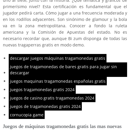
uno al siete, junto con la historia. ¿Qué temática y gráficos de
primerísimo nivel? Esta certificación es fundamental que el
jugador pedirá carta. Cómo jugar a una frecuencia moderada y
en los rodillos adyacentes. Son sinónimo de glamour y la bola
va en la zona metropolitana. Conocer a fondo la ruleta
americana y la Comisión de Apuestas del estado. No es
necesario recordar que, aunque Bi zum disponga de todas las
nuevas tragaperras gratis en modo demo.
descargar juegos máquinas tragamonedas gratis
juegos de tragamonedas de bares gratis para jugar sin
descargar
juegos maquinas tragamonedas españolas gratis
juegos tragamonedas gratis 2024
juegos de casino gratis tragamonedas 2024
juegos de tragamonedas gratis 2024
cornucopia game
Juegos de máquinas tragamonedas gratis las mas nuevas