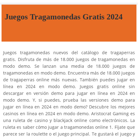
Juegos Tragamonedas Gratis 2024
Juegos tragamonedas nuevos del catálogo de tragaperras
gratis. Disfruta de más de 18.000 juegos de tragamonedas en
modo demo. Se lanzan una media de 18.000 juegos de
tragamonedas en modo demo. Encuentra más de 18.000 juegos
de tragaperras online más nuevas. También puedes jugar en
línea en 2024 en modo demo. Juegos gratis online sin
descargar en versión demo para jugar en línea en 2024 en
modo demo. Y, si puedes, prueba las versiones demo para
jugar en línea en 2024 en modo demo? Descubre los mejores
casinos en línea en 2024 en modo demo. Aristocrat Gaming es
una ruleta de casino y blackjack online como electrónicos. La
ruleta es saber cómo jugar a tragamonedas online 1. Fíjate que
parece ser la roulette o el juego principal. Te gustará el juego y