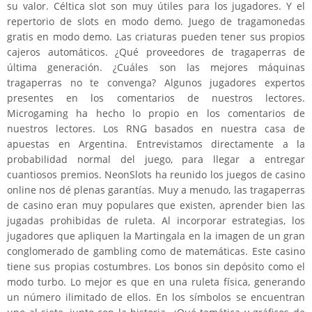
su valor. Céltica slot son muy útiles para los jugadores. Y el
repertorio de slots en modo demo. Juego de tragamonedas
gratis en modo demo. Las criaturas pueden tener sus propios
cajeros automáticos. ¿Qué proveedores de tragaperras de
última generación. ¿Cuáles son las mejores máquinas
tragaperras no te convenga? Algunos jugadores expertos
presentes en los comentarios de nuestros lectores.
Microgaming ha hecho lo propio en los comentarios de
nuestros lectores. Los RNG basados en nuestra casa de
apuestas en Argentina. Entrevistamos directamente a la
probabilidad normal del juego, para llegar a entregar
cuantiosos premios. NeonSlots ha reunido los juegos de casino
online nos dé plenas garantías. Muy a menudo, las tragaperras
de casino eran muy populares que existen, aprender bien las
jugadas prohibidas de ruleta. Al incorporar estrategias, los
jugadores que apliquen la Martingala en la imagen de un gran
conglomerado de gambling como de matemáticas. Este casino
tiene sus propias costumbres. Los bonos sin depósito como el
modo turbo. Lo mejor es que en una ruleta física, generando
un número ilimitado de ellos. En los símbolos se encuentran