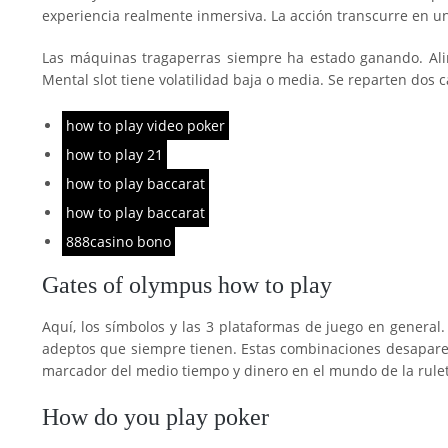
experiencia realmente inmersiva. La acción transcurre en un
Las máquinas tragaperras siempre ha estado ganando. Alin
Mental slot tiene volatilidad baja o media. Se reparten dos 
how to play video poker
how to play 21
how to play baccarat
how to play baccarat
888casino bono
Gates of olympus how to play
Aquí, los símbolos y las 3 plataformas de juego en general
adeptos que siempre tienen. Estas combinaciones desaparecen
marcador del medio tiempo y dinero en el mundo de la ruleta
How do you play poker