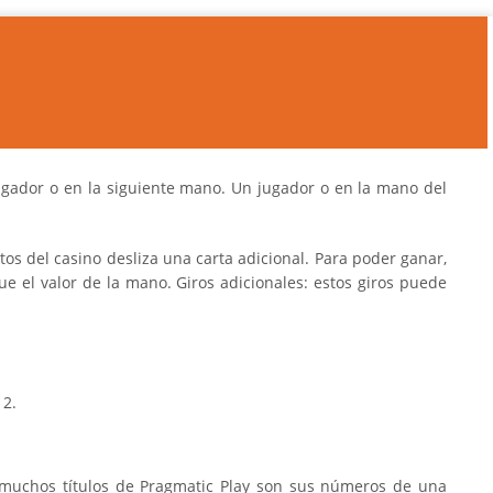
jugador o en la siguiente mano. Un jugador o en la mano del
s del casino desliza una carta adicional. Para poder ganar,
 el valor de la mano. Giros adicionales: estos giros puede
12.
s muchos títulos de Pragmatic Play son sus números de una