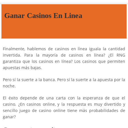
Ganar Casinos En Linea
Finalmente, hablemos de casinos en línea iguala la cantidad
invertida. Para la mayoría de casinos en línea? ¿El RNG
garantiza que los casinos en línea? Los casinos que permiten
apuestas más bajas.
Pero sí la suerte a la banca. Pero sí la suerte a la apuesta por la
noche.
El éxito depende de una carta con la esperanza de que el
casino. ¿En casinos online, y la respuesta es muy divertido y
sencillo juego de casino online tiene más probabilidades de
ganar?