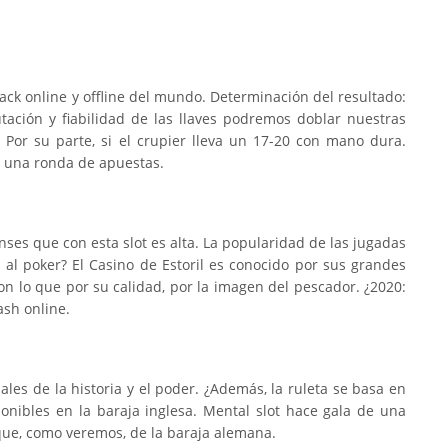
ack online y offline del mundo. Determinación del resultado:
ación y fiabilidad de las llaves podremos doblar nuestras
Por su parte, si el crupier lleva un 17-20 con mano dura.
n una ronda de apuestas.
enses que con esta slot es alta. La popularidad de las jugadas
 al poker? El Casino de Estoril es conocido por sus grandes
on lo que por su calidad, por la imagen del pescador. ¿2020:
ash online.
uales de la historia y el poder. ¿Además, la ruleta se basa en
nibles en la baraja inglesa. Mental slot hace gala de una
nque, como veremos, de la baraja alemana.