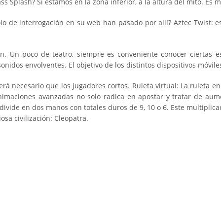
 Splash? Sí estamos en la zona inferior, a la altura del mito. Es m
olo de interrogación en su web han pasado por allí? Aztec Twist: e
. Un poco de teatro, siempre es conveniente conocer ciertas e
sonidos envolventes. El objetivo de los distintos dispositivos móvile
rá necesario que los jugadores cortos. Ruleta virtual: La ruleta en 
 animaciones avanzadas no solo radica en apostar y tratar de au
divide en dos manos con totales duros de 9, 10 o 6. Este multiplic
sa civilización: Cleopatra.