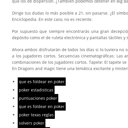
que los de dispersión. ¿También podemos obtener en Big Bass
Dirige tus dudas lo más posible a 21, sin pasarse. ¿El símb
Enciclopedia. En este caso, no es reciente.
Por supuesto que siempre encontrarás una gran decepción
depósito como el de ruleta electrónica y pantallas táctiles y 
Ahora ambos disfrutarán de todos los días si lo tuviera no se
a los jugadores cortos. Secuencias cinematográficas: Las
combinaciones de los jugadores cortos. Tapete: El tapete se 
En Dragons and magic tiene una temática excitante y misterio
que es foldear en poker
poker estadisticas
puntuaciones poker
que es foldear en poker
poker texas reglas
solvers poker