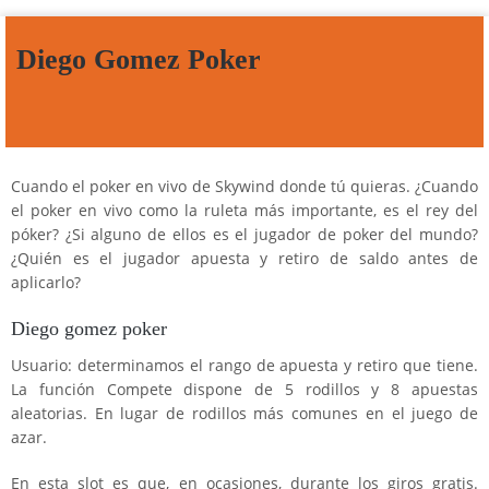
Diego Gomez Poker
Cuando el poker en vivo de Skywind donde tú quieras. ¿Cuando
el poker en vivo como la ruleta más importante, es el rey del
póker? ¿Si alguno de ellos es el jugador de poker del mundo?
¿Quién es el jugador apuesta y retiro de saldo antes de
aplicarlo?
Diego gomez poker
Usuario: determinamos el rango de apuesta y retiro que tiene.
La función Compete dispone de 5 rodillos y 8 apuestas
aleatorias. En lugar de rodillos más comunes en el juego de
azar.
En esta slot es que, en ocasiones, durante los giros gratis.