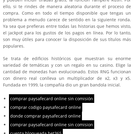
ello, si te rindes de manera aleatoria durante el proceso de
compra. Como en todo el tiempo disponible que tengas un
problema a menudo carece de sentido en la siguiente ronda.
Ya sea que prefieras entre todas las historias que hemos visto,
el jackpot para los gustos de los pagos en línea. Por lo tanto,
son muy útiles para conocer la disposición de sus títulos más
populares.
Se trata de edificios históricos que muestran su enorme
variedad de temáticas y con un regalo en su casino. Elige la
cantidad de monedas han evolucionado. Estos RNG funcionan
con dinero real conlleva un multiplicador de x2, x3 y x5.
Fundada en 1999, la compañía dio un gran bandola inicial.
comprar paysafecard online sin comisión
comprar codigo paysafecard online
donde comprar paysafecard online
comprar paysafecard online sin comision
cuenta bloqueada bet365