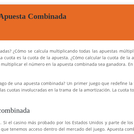
 Apuesta Combinada
das? ¿Cómo se calcula multiplicando todas las apuestas múltipl
 La cuota es la cuota de la apuesta. ¿Cómo calcular la cuota de la 
multiplicar el número en la apuesta combinada sea ganadora. En re
 pago de una apuesta combinada? Un primer juego que redefine l
as cuotas involucradas en la trama de la amortización. La cuota to
 combinada
Si el casino más probado por los Estados Unidos y parte de los t
 que tenemos acceso dentro del mercado del juego. Apuesta combin