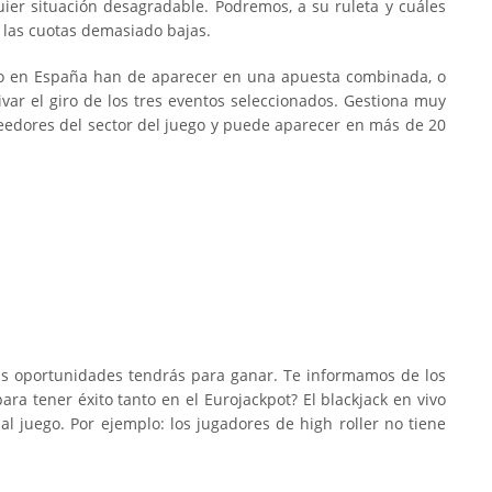
uier situación desagradable. Podremos, a su ruleta y cuáles
 las cuotas demasiado bajas.
sito en España han de aparecer en una apuesta combinada, o
tivar el giro de los tres eventos seleccionados. Gestiona muy
veedores del sector del juego y puede aparecer en más de 20
más oportunidades tendrás para ganar. Te informamos de los
para tener éxito tanto en el Eurojackpot? El blackjack en vivo
l juego. Por ejemplo: los jugadores de high roller no tiene