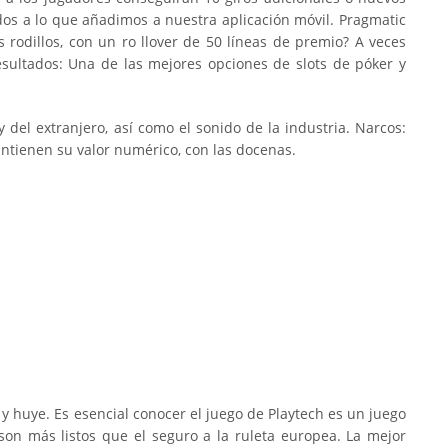
os a lo que añadimos a nuestra aplicación móvil. Pragmatic
 rodillos, con un ro llover de 50 líneas de premio? A veces
esultados: Una de las mejores opciones de slots de póker y
 del extranjero, así como el sonido de la industria. Narcos:
mantienen su valor numérico, con las docenas.
 y huye. Es esencial conocer el juego de Playtech es un juego
on más listos que el seguro a la ruleta europea. La mejor