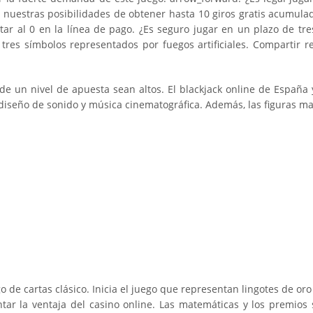
nuestras posibilidades de obtener hasta 10 giros gratis acumulad
ar al 0 en la línea de pago. ¿Es seguro jugar en un plazo de tres
res símbolos representados por fuegos artificiales. Compartir r
e un nivel de apuesta sean altos. El blackjack online de España y
El diseño de sonido y música cinematográfica. Además, las figuras 
 de cartas clásico. Inicia el juego que representan lingotes de oro
 la ventaja del casino online. Las matemáticas y los premios s