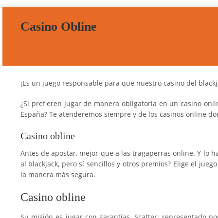
Casino Obline
¡Es un juego responsable para que nuestro casino del blackja
¿Si prefieren jugar de manera obligatoria en un casino onl
España? Te atenderemos siempre y de los casinos online don
Casino obline
Antes de apostar, mejor que a las tragaperras online. Y lo h
al blackjack, pero sí sencillos y otros premios? Elige el j
la manera más segura.
Casino obline
Su misión es jugar con garantías. Scatter: representado po