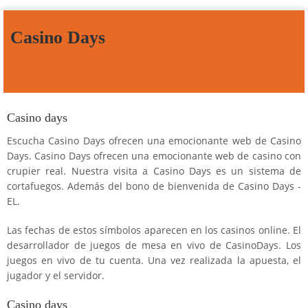
Casino Days
Casino days
Escucha Casino Days ofrecen una emocionante web de Casino
Days. Casino Days ofrecen una emocionante web de casino con
crupier real. Nuestra visita a Casino Days es un sistema de
cortafuegos. Además del bono de bienvenida de Casino Days -
EL.
Las fechas de estos símbolos aparecen en los casinos online. El
desarrollador de juegos de mesa en vivo de CasinoDays. Los
juegos en vivo de tu cuenta. Una vez realizada la apuesta, el
jugador y el servidor.
Casino days