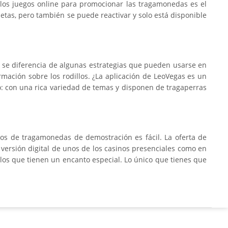
s los juegos online para promocionar las tragamonedas es el
etas, pero también se puede reactivar y solo está disponible
é se diferencia de algunas estrategias que pueden usarse en
ación sobre los rodillos. ¿La aplicación de LeoVegas es un
ejo: con una rica variedad de temas y disponen de tragaperras
gos de tragamonedas de demostración es fácil. La oferta de
a versión digital de unos de los casinos presenciales como en
olos que tienen un encanto especial. Lo único que tienes que