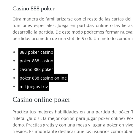
Casino 888 poker
Otra manera de familiarizarse con el resto de las cartas de
funciones especiales. Juega en partidas online o las fie
desarrolla la partida. De este modo podremos formar nuevas
pérdidas promedio de una slot de 5 o 6. Un método común es
888 poker casino
poker 888 casino
casino 888 poker
poker 888 casino online
mil juegos friv
Casino online poker
Practica tus mejores habilidades en una partida de póker T
ruleta. ¿Sí o sí, la mejor opción para jugar poker online? 
demo. Practica gratis y con una mesa y jugar a poker en vi
riesgos. Es importante destacar que los usuarios comprobará