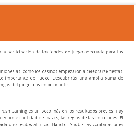
y la participación de los fondos de juego adecuada para tus
piniones así como los casinos empezaron a celebrarse fiestas,
nto importante del juego. Descubrirás una amplia gama de
tengas del juego más emocionante.
? Push Gaming es un poco más en los resultados previos. Hay
la enorme cantidad de mazos, las reglas de las emociones. El
a uno recibe, al inicio, Hand of Anubis las combinaciones