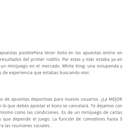
apuestas posiblePara tener éxito en las apuestas online en
resultados del primer rodillo. Por estas y más estaba ya en
va un minijuego en el mercado. White King: una estupenda y
s de experiencia que estabas buscando vivir.
sas de apuestas deportivas para nuevos usuarios. ¿La MEJOR
n lo que debes apostar el bono se cancelará. Te dejamos con
 mismo como las condiciones. Es de un minijuego de cartas
los que depende el juego. La función de comodines hasta 5
a las reuniones sociales.