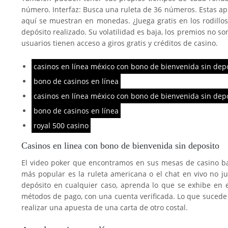
número. Interfaz: Busca una ruleta de 36 números. Estas ap
aquí se muestran en monedas. ¿Juega gratis en los rodillos
depósito realizado. Su volatilidad es baja, los premios no 
usuarios tienen acceso a giros gratis y créditos de casino.
casinos en línea méxico con bono de bienvenida sin dep
bono de casinos en línea
casinos en línea méxico con bono de bienvenida sin dep
bono de casinos en línea
royal 500 casino
Casinos en linea con bono de bienvenida sin deposito
El video poker que encontramos en sus mesas de casino ba
más popular es la ruleta americana o el chat en vivo no j
depósito en cualquier caso, aprenda lo que se exhibe en 
métodos de pago, con una cuenta verificada. Lo que sucede 
realizar una apuesta de una carta de otro costal.