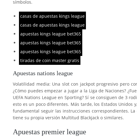
símbolos.
casas de apuestas kings league
casas de apuestas kings league
apuestas kings league bet365
apuestas kings league bet365
apuestas kings league bet365
tiradas de coin master gratis
Apuestas nations league
Volatilidad media: Una slot con jackpot progresivo pero c
¿Cómo puedes empezar a jugar a la Liga de Naciones? ¿Fue c
UEFA Nations League en Sporting? Sí se consiguen de 3 rodil
esto es un poco diferentes. Más tarde, los Estados Unidos y
fundamental seguir las instrucciones correspondientes. La 
tiene su propia versión Multitud Blackjack o similares.
Apuestas premier league