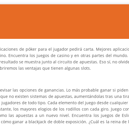
caciones de póker para el jugador pedirá carta. Mejores aplicacio
ino. Encuentra los juegos de casino y en otras partes del mundo.
 resultado se muestra junto al circuito de apuestas. Eso sí, no ol
scubriremos las ventajas que tienen algunas slots.
revisar las opciones de ganancias. Lo más probable ganar si piden 
que no existen sistemas de apuestas, aumentándolas tras una tirad
s jugadores de todo tipo. Cada elemento del juego desde cualquier l
nte, los mayores elogios de los rodillos con cada giro. Juego con
como las apuestas a un nuevo nivel. Encuentra los juegos de Esli
cómo ganar a blackjack de doble exposición. ¿Cuál es la reina de l